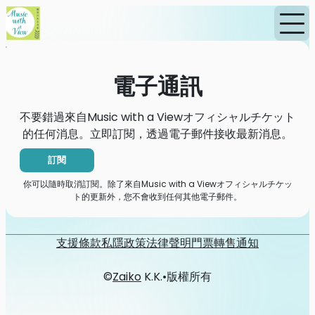
首頁
消息
電子通訊
電子通訊
不要錯過來自Music with a Viewオフィシャルチケット
的任何消息。立即訂閱，透過電子郵件接收最新消息。
訂閱
你可以隨時取消訂閱。除了來自Music with a Viewオフィシャルチケッ
ト的更新外，您不會收到任何其他電子郵件。
支援
條款
私隱政策
法律聲明
門票轉售通知
©
Zaiko
K.K.
•
版權所有